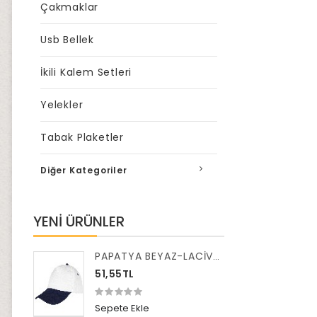
Çakmaklar
Usb Bellek
İkili Kalem Setleri
Yelekler
Tabak Plaketler
Diğer Kategoriler
YENI ÜRÜNLER
PAPATYA BEYAZ-LACİVERT POLYESTER ŞAPKA
51,55TL
Sepete Ekle