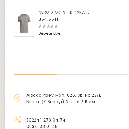
NERGİS GRİ SIFIR YAKA TİŞÖRT XXL
354,55TL
Sepete Ekle
Alaaddinbey Mah. 626. Sk. No:23/E
Niltim, (K.Sanayi) Nilüfer / Bursa
(0224) 273 04 74
0532 138 01 48