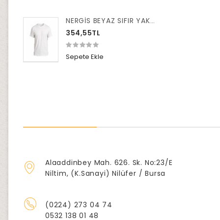
NERGİS BEYAZ SIFIR YAKA TİŞÖRT XXL
354,55TL
Sepete Ekle
Alaaddinbey Mah. 626. Sk. No:23/E
Niltim, (K.Sanayi) Nilüfer / Bursa
(0224) 273 04 74
0532 138 01 48