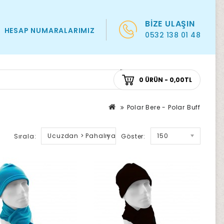
BIZE ULAŞIN
HESAP NUMARALARIMIZ
0532 138 01 48
0 ÜRÜN - 0,00TL
Polar Bere - Polar Buff
Ucuzdan > Pahalıya
150
Sırala:
Göster: