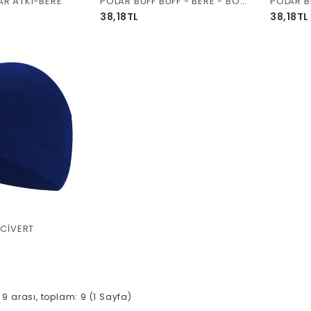
R ATKI-BERE
POLAR BUFF BUFF - BERE - BOYUNLUK SİYAH
38,18TL
38,18TL
ACİVERT
le 9 arası, toplam: 9 (1 Sayfa)