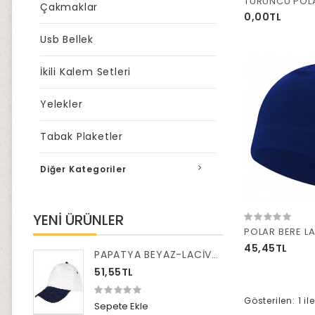
TURUNCU POLA
Çakmaklar
0,00TL
Usb Bellek
İkili Kalem Setleri
Yelekler
Tabak Plaketler
Diğer Kategoriler
YENI ÜRÜNLER
POLAR BERE L
45,45TL
PAPATYA BEYAZ-LACİVERT POLYESTER ŞAPKA
51,55TL
Gösterilen: 1 i
Sepete Ekle