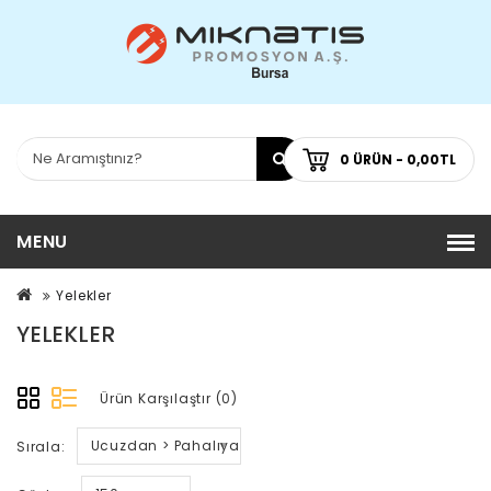
0 ÜRÜN - 0,00TL
MENU
Yelekler
YELEKLER
Ürün Karşılaştır (0)
Ucuzdan > Pahalıya
Sırala: